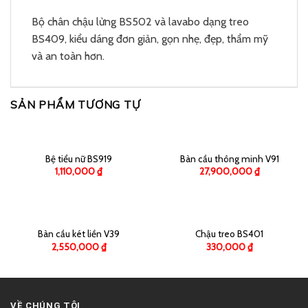
Bộ chân chậu lửng BS502 và lavabo dạng treo
BS409, kiểu dáng đơn giản, gọn nhẹ, đẹp, thẩm mỹ
và an toàn hơn.
SẢN PHẨM TƯƠNG TỰ
Bệ tiểu nữ BS919
Bàn cầu thông minh V91
1,110,000
₫
27,900,000
₫
Bàn cầu két liền V39
Chậu treo BS401
2,550,000
₫
330,000
₫
VỀ CHÚNG TÔI