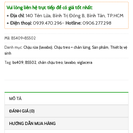
Vui lòng liên hệ trực tiếp để có giá tốt nhất:
+ Địa chỉ:
140 Tên Lửa, Bình Trị Đông B, Bình Tân, TP.HCM
+ Điện thoại:
0939.470.296-
Hotline:
0906.277.298
Mã:
BS409+BS502
Danh mục:
Chậu rửa (lavabo)
,
Chậu treo + chân lửng
,
Sản phẩm
,
Thiết bị vệ
sinh
Tag:
bs409
,
BS502
,
chân chậu treo
,
lavabo
,
viglacera
MÔ TẢ
ĐÁNH GIÁ (0)
HƯỚNG DẪN MUA HÀNG