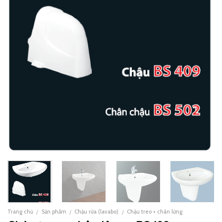
Trang chủ
Sản phẩm
Chậu rửa (lavabo)
Chậu treo + chân lửng
/
/
/