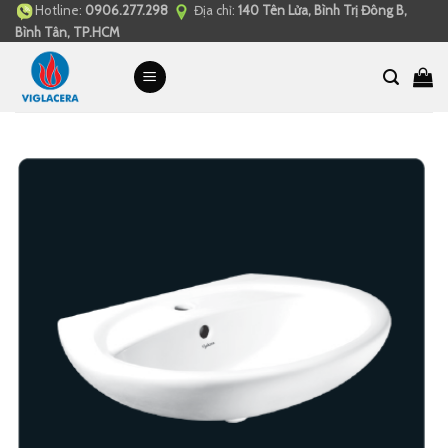
Hotline:
0906.277.298
Địa chỉ:
140 Tên Lửa, Bình Trị Đông B,
Skip
Bình Tân, TP.HCM
to
content