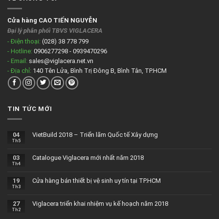
Cửa hàng CAO TIẾN NGUYỄN
Đại lý phân phối TBVS VIGLACERA
- Điện thoại:
(028) 38 778 799
- Hotline:
0906277298 - 0939470296
- Email:
sales@viglacera.net.vn
- Địa chỉ:
140 Tên Lửa, Bình Trị Đông B, Bình Tân, TP.HCM
TIN TỨC MỚI
04
VietBuild 2018 – Triển lãm Quốc tế Xây dựng
Th5
03
Catalogue Viglacera mới nhất năm 2018
Th4
19
Cửa hàng bán thiết bị vệ sinh uy tín tại TP.HCM
Th3
27
Viglacera triển khai nhiệm vụ kế hoạch năm 2018
Th2