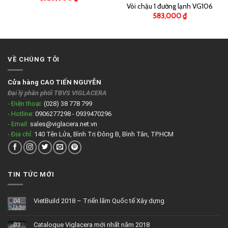
Vòi chậu 1 đường lạnh VG106
583,000
₫
VỀ CHÚNG TÔI
Cửa hàng CAO TIẾN NGUYỄN
Đại lý phân phối TBVS VIGLACERA
- Điện thoại:
(028) 38 778 799
- Hotline:
0906277298 - 0939470296
- Email:
sales@viglacera.net.vn
- Địa chỉ:
140 Tên Lửa, Bình Trị Đông B, Bình Tân, TP.HCM
TIN TỨC MỚI
04
VietBuild 2018 – Triển lãm Quốc tế Xây dựng
Th5
03
Catalogue Viglacera mới nhất năm 2018