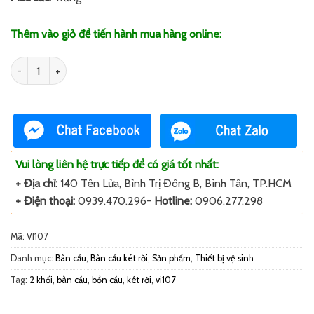
Thêm vào giỏ để tiến hành mua hàng online:
Số lượng
Vui lòng liên hệ trực tiếp để có giá tốt nhất:
+ Địa chỉ:
140 Tên Lửa, Bình Trị Đông B, Bình Tân, TP.HCM
+ Điện thoại:
0939.470.296-
Hotline:
0906.277.298
Mã:
VI107
Danh mục:
Bàn cầu
,
Bàn cầu két rời
,
Sản phẩm
,
Thiết bị vệ sinh
Tag:
2 khối
,
bàn cầu
,
bồn cầu
,
két rời
,
vi107