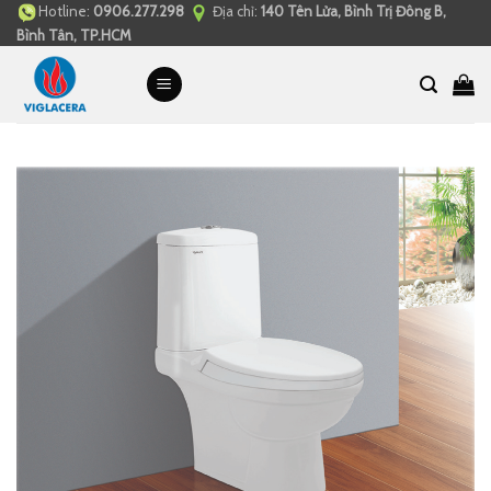
Hotline:
0906.277.298
Địa chỉ:
140 Tên Lửa, Bình Trị Đông B,
Skip
Bình Tân, TP.HCM
to
content