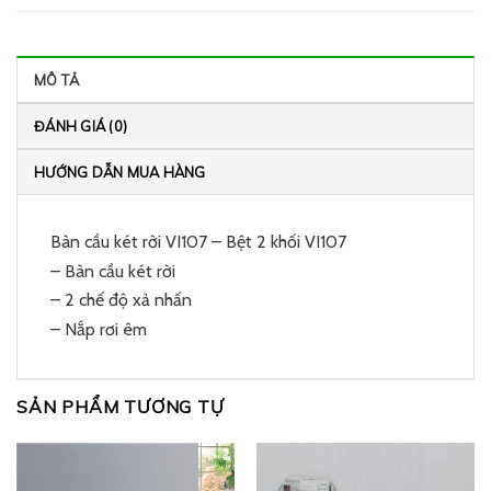
MÔ TẢ
ĐÁNH GIÁ (0)
HƯỚNG DẪN MUA HÀNG
Bàn cầu két rời VI107 – Bệt 2 khối VI107
– Bàn cầu két rời
– 2 chế độ xả nhấn
– Nắp rơi êm
SẢN PHẨM TƯƠNG TỰ